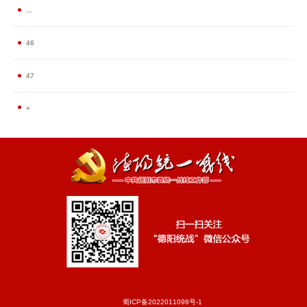
...
46
47
»
蜀ICP备2022011098号-1