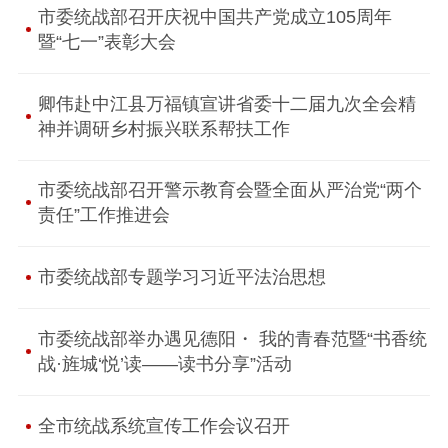
市委统战部召开庆祝中国共产党成立105周年
暨“七一”表彰大会
卿伟赴中江县万福镇宣讲省委十二届九次全会精
神并调研乡村振兴联系帮扶工作
市委统战部召开警示教育会暨全面从严治党“两个
责任”工作推进会
市委统战部专题学习习近平法治思想
市委统战部举办遇见德阳・ 我的青春范暨“书香统
战·旌城‘悦’读——读书分享”活动
全市统战系统宣传工作会议召开