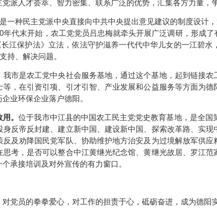
党派人才荟萃、智力密集、联系广泛的优势，汇集各方力量，争
”是一种民主党派中央直接向中共中央提出意见建议的制度设计，
90年代末开始，农工党党员吕忠梅就牵头开展广泛调研，形成了
了《长江保护法》立法，依法守护滋养一代代中华儿女的一江碧水
取支持、解决问题。
。
我市是农工党中央社会服务基地，通过这个基地，起到链接农
士等，在引资引项、引才引智、产业发展和公益服务等方面为德
药企业环保企业落户德阳。
效用。
位于我市中江县的中国农工民主党党史教育基地，是全国
投身反帝反封建、建立新中国、建设新中国、探索改革路、实现
策反及劝降国民党军队、协助维护地方治安及为过境解放军供应
在思考，是否可以整合中江黄继光纪念馆、黄继光故居、罗江范
一个承接培训及对外宣传的有力窗口。
对党员的拳拳爱心，对工作的担责于心，砥砺奋进，成为德阳实