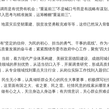
高调而是有优势有机会；“重返前三”不是喊口号而是有战略有谋
入思考与精准施策，运筹帷幄“重返前三”。
，地震灾后坚韧重建、脱贫攻坚勇毅克难等等，这些已然深入骨髓
要有“坚定的信仰、为民的初心、担当的勇气、干事的底线”。作
质量发展的奋斗者；紧紧围绕市委市政府中心工作，聚焦“四大目
。
当前，着力现代产业体系构建、美丽宜居德阳建设、成德同城
境领域的界别优势，从适当切口入手，开展调查研究，形成高质
题，从专业领域找到重点关注行业，从岗位实际工作找到入题切
。
民生无小事，认真倾听群众关心的民生大事要事，积极撰写社
蒜皮，这里面有国之大、省之要、民之需。社情民意的线索从哪
；做有心之人，关注身边人身边事；有共情意识，关心群众所难