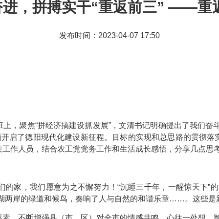
进，拼搏实干“重返前三” ——重
发布时间：2023-04-07 17:50
上，聚焦“拼经济搞建设抓发展”，文清书记明确提出了我们奋斗的
全面开启了德阳现代化建设新征程。目标的实现和总思路的贯彻落
关工作人员，结合农工党党务工作和生活成长感悟，分享几点思
们的家，我们愿意为之不懈努力！“沉睡三千年，一醒惊天下”的
旌湖两岸的绿道和候鸟，奏响了人与自然的和谐乐章……。这些是
要素，不断增强县（市、区）对全市的情感共鸣。心往一处想、智