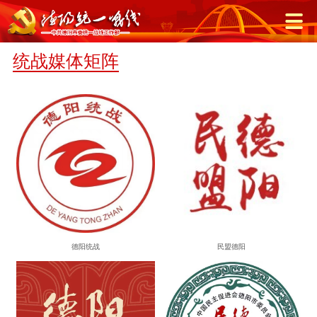
统战媒体矩阵
德阳统战
民盟德阳