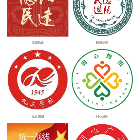
德阳民建
民进德阳
九三德阳
同心旌阳