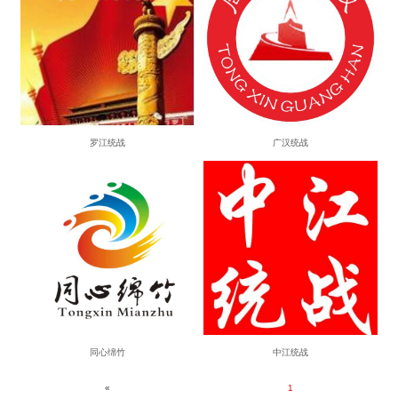
罗江统战
广汉统战
同心绵竹
中江统战
«
1