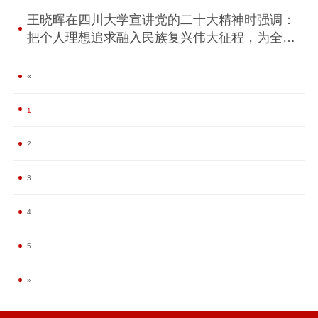
王晓晖在四川大学宣讲党的二十大精神时强调：
把个人理想追求融入民族复兴伟大征程，为全面
建设社会主义现代化国家贡献智慧力量
«
1
2
3
4
5
»