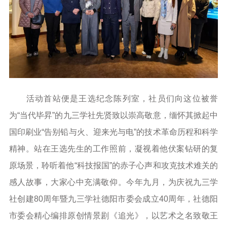
活动首站便是王选纪念陈列室，社员们向这位被誉
为“当代毕昇”的九三学社先贤致以崇高敬意，缅怀其掀起中
国印刷业“告别铅与火、迎来光与电”的技术革命历程和科学
精神。站在王选先生的工作照前，凝视着他伏案钻研的复
原场景，聆听着他“科技报国”的赤子心声和攻克技术难关的
感人故事，大家心中充满敬仰。今年九月，为庆祝九三学
社创建80周年暨九三学社德阳市委会成立40周年，社德阳
市委会精心编排原创情景剧《追光》，以艺术之名致敬王